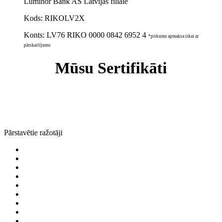
Luminor Bank AS Latvijas filiāle
Kods: RIKOLV2X
Konts:
LV76 RIKO 0000 0842 6952 4
*pirkumu apmaksa tikai ar
pārskaitījumu
Mūsu Sertifikāti
Pārstavētie ražotāji