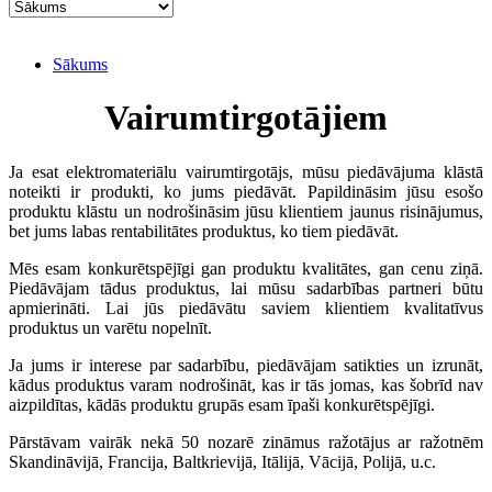
Sākums
Vairumtirgotājiem
Ja esat elektromateriālu vairumtirgotājs, mūsu piedāvājuma klāstā
noteikti ir produkti, ko jums piedāvāt. Papildināsim jūsu esošo
produktu klāstu un nodrošināsim jūsu klientiem jaunus risinājumus,
bet jums labas rentabilitātes produktus, ko tiem piedāvāt.
Mēs esam konkurētspējīgi gan produktu kvalitātes, gan cenu ziņā.
Piedāvājam tādus produktus, lai mūsu sadarbības partneri būtu
apmierināti. Lai jūs piedāvātu saviem klientiem kvalitatīvus
produktus un varētu nopelnīt.
Ja jums ir interese par sadarbību, piedāvājam satikties un izrunāt,
kādus produktus varam nodrošināt, kas ir tās jomas, kas šobrīd nav
aizpildītas, kādās produktu grupās esam īpaši konkurētspējīgi.
Pārstāvam vairāk nekā 50 nozarē zināmus ražotājus ar ražotnēm
Skandināvijā, Francija, Baltkrievijā, Itālijā, Vācijā, Polijā, u.c.