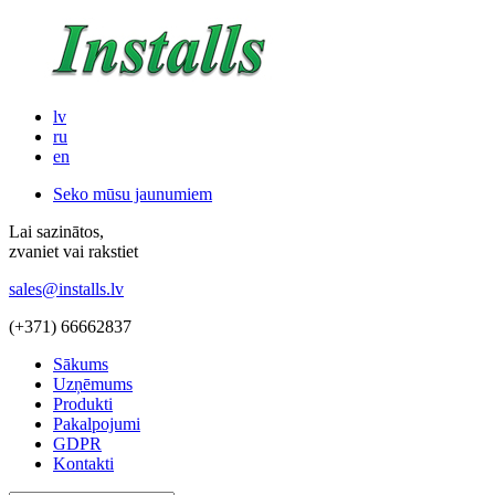
lv
ru
en
Seko mūsu jaunumiem
Lai sazinātos,
zvaniet vai rakstiet
sales@installs.lv
(+371)
66662837
Sākums
Uzņēmums
Produkti
Pakalpojumi
GDPR
Kontakti