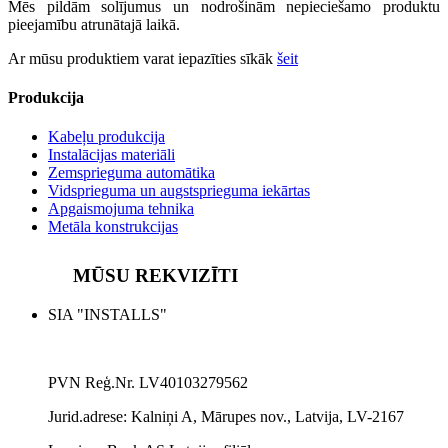
Mēs pildām solījumus un nodrošinām nepieciešamo produktu
pieejamību atrunātajā laikā.
Ar mūsu produktiem varat iepazīties sīkāk
šeit
Produkcija
Kabeļu produkcija
Instalācijas materiāli
Zemsprieguma automātika
Vidsprieguma un augstsprieguma iekārtas
Apgaismojuma tehnika
Metāla konstrukcijas
MŪSU REKVIZĪTI
SIA "INSTALLS"
PVN Reģ.Nr. LV40103279562
Jurid.adrese:
Kalniņi A, Mārupes nov., Latvija, LV-2167