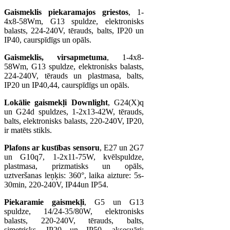
Gaismeklis piekaramajos griestos
, 1-
4x8-58Wm, G13 spuldze, elektronisks
balasts, 224-240V, tērauds, balts, IP20 un
IP40, caurspīdīgs un opāls.
Gaismeklis, virsapmetuma
, 1-4x8-
58Wm, G13 spuldze, elektronisks balasts,
224-240V, tērauds un plastmasa, balts,
IP20 un IP40,44, caurspīdīgs un opāls.
Lokālie gaismekļi Downlight
, G24(X)q
un G24d spuldzes, 1-2x13-42W, tērauds,
balts, elektronisks balasts, 220-240V, IP20,
ir matēts stikls.
Plafons ar kustības sensoru
, E27 un 2G7
un G10q7, 1-2x11-75W, kvēlspuldze,
plastmasa, prizmatisks un opāls,
uztveršanas leņķis: 360°, laika aizture: 5s-
30min, 220-240V, IP44un IP54.
Piekaramie gaismekļi
, G5 un G13
spuldze, 14/24-35/80W, elektronisks
balasts, 220-240V, tērauds, balts,
simetrisks, IP20 un IP50, aksesuāri: