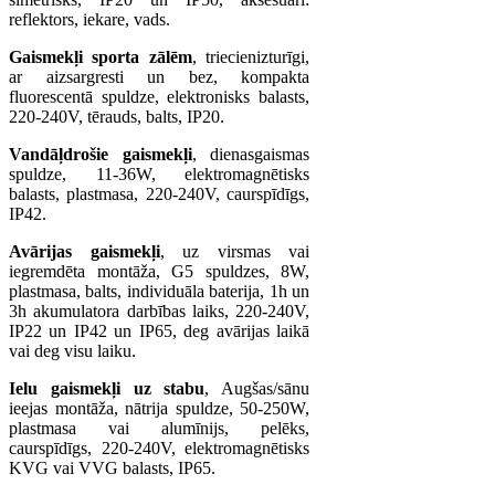
reflektors, iekare, vads.
Gaismekļi sporta zālēm
, triecienizturīgi,
ar aizsargresti un bez, kompakta
fluorescentā spuldze, elektronisks balasts,
220-240V, tērauds, balts, IP20.
Vandāļdrošie gaismekļi
, dienasgaismas
spuldze, 11-36W, elektromagnētisks
balasts, plastmasa, 220-240V, caurspīdīgs,
IP42.
Avārijas gaismekļi
, uz virsmas vai
iegremdēta montāža, G5 spuldzes, 8W,
plastmasa, balts, individuāla baterija, 1h un
3h akumulatora darbības laiks, 220-240V,
IP22 un IP42 un IP65, deg avārijas laikā
vai deg visu laiku.
Ielu gaismekļi uz stabu
, Augšas/sānu
ieejas montāža, nātrija spuldze, 50-250W,
plastmasa vai alumīnijs, pelēks,
caurspīdīgs, 220-240V, elektromagnētisks
KVG vai VVG balasts, IP65.