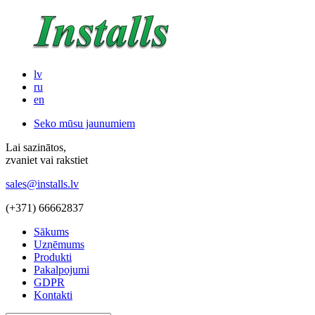
lv
ru
en
Seko mūsu jaunumiem
Lai sazinātos,
zvaniet vai rakstiet
sales@installs.lv
(+371)
66662837
Sākums
Uzņēmums
Produkti
Pakalpojumi
GDPR
Kontakti