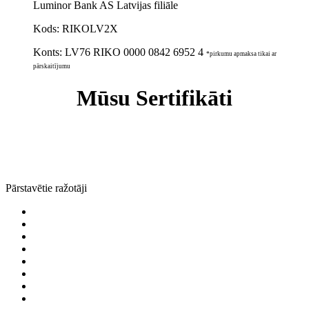
Luminor Bank AS Latvijas filiāle
Kods: RIKOLV2X
Konts:
LV76 RIKO 0000 0842 6952 4
*pirkumu apmaksa tikai ar
pārskaitījumu
Mūsu Sertifikāti
Pārstavētie ražotāji