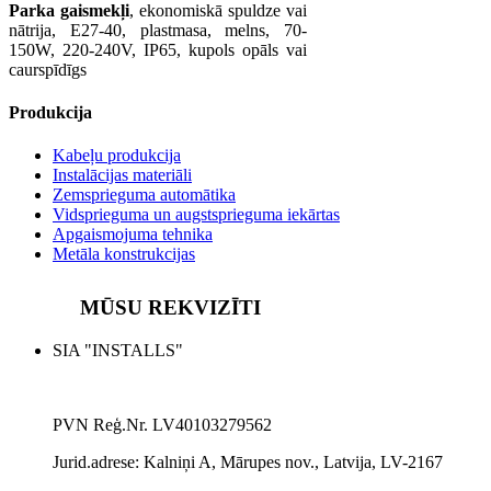
Parka gaismekļi
, ekonomiskā spuldze vai
nātrija, E27-40, plastmasa, melns, 70-
150W, 220-240V, IP65, kupols opāls vai
caurspīdīgs
Produkcija
Kabeļu produkcija
Instalācijas materiāli
Zemsprieguma automātika
Vidsprieguma un augstsprieguma iekārtas
Apgaismojuma tehnika
Metāla konstrukcijas
MŪSU REKVIZĪTI
SIA "INSTALLS"
PVN Reģ.Nr. LV40103279562
Jurid.adrese:
Kalniņi A, Mārupes nov., Latvija, LV-2167