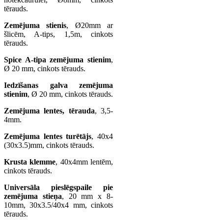
tērauds.
Zemējuma stienis
, Ø20mm ar
šlicēm, A-tips, 1,5m, cinkots
tērauds.
Spice A-tipa zemējuma stienim
,
Ø 20 mm, cinkots tērauds.
Iedzīšanas galva zemējuma
stienim
, Ø 20 mm, cinkots tērauds.
Zemējuma lentes, tērauda
, 3,5-
4mm.
Zemējuma lentes turētājs
, 40x4
(30x3.5)mm, cinkots tērauds.
Krusta klemme
, 40x4mm lentēm,
cinkots tērauds.
Universāla pieslēgspaile pie
zemējuma stieņa
, 20 mm x 8-
10mm, 30x3.5/40x4 mm, cinkots
tērauds.