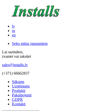
lv
ru
en
Seko mūsu jaunumiem
Lai sazinātos,
zvaniet vai rakstiet
sales@installs.lv
(+371)
66662837
Sākums
Uzņēmums
Produkti
Pakalpojumi
GDPR
Kontakti