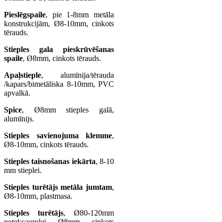
Pieslēgspaile
, pie 1-8mm metāla
konstrukcijām, Ø8-10mm, cinkots
tērauds.
Stieples gala pieskrūvēšanas
spaile
, Ø8mm, cinkots tērauds.
Apaļstieple
, alumīnija/tērauda
/kapars/bimetāliska 8-10mm, PVC
apvalkā.
Spice
, Ø8mm stieples galā,
alumīnijs.
Stieples savienojuma klemme
,
Ø8-10mm, cinkots tērauds.
Stieples taisnošanas iekārta
, 8-10
mm stieplei.
Stieples turētājs metāla jumtam
,
Ø8-10mm, plastmasa.
Stieples turētājs
, Ø80-120mm
notekcaurulei, Ø8mm, cinkots