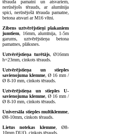
tērauda pamatni un atsvariem,
nerūsējošs tērauds, ar alumīnija
spici, nerūsējošā tērauda pamatne,
betona atsvari ar M16 vītni.
Zibens uztvērējstieņi plakaniem
jumtiem
, 16mm, alumīnija, 1-5m
garums, uztvērējstieņa betona
pamatnes, plāksnes.
Uztvērējstieņa turētājs
, Ø16mm
h=23mm, cinkots tērauds.
Uztvērējstieņa un stieples
savienojuma klemme
, Ø 16 mm /
Ø 8-10 mm, cinkots tērauds.
Uztvērējstieņa un stieples U-
savienojuma klemme
, Ø 16 mm /
Ø 8-10 mm, cinkots tērauds.
Universāla stieples multiklemme
,
Ø8-10mm, cinkots tērauds.
Lietus notekas klemme
, Ø8-
10mm DUO, cinkots tērauds.