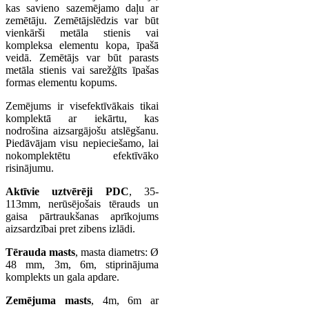
kas savieno sazemējamo daļu ar
zemētāju. Zemētājslēdzis var būt
vienkārši metāla stienis vai
kompleksa elementu kopa, īpašā
veidā. Zemētājs var būt parasts
metāla stienis vai sarežģīts īpašas
formas elementu kopums.
Zemējums ir visefektīvākais tikai
komplektā ar iekārtu, kas
nodrošina aizsargājošu atslēgšanu.
Piedāvājam visu nepieciešamo, lai
nokomplektētu efektīvāko
risinājumu.
Aktīvie uztvērēji PDC
, 35-
113mm, nerūsējošais tērauds un
gaisa pārtraukšanas aprīkojums
aizsardzībai pret zibens izlādi.
Tērauda masts
, masta diametrs: Ø
48 mm, 3m, 6m, stiprinājuma
komplekts un gala apdare.
Zemējuma masts
, 4m, 6m ar