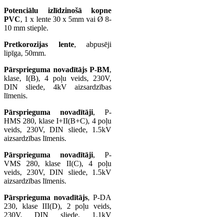
Potenciālu izlīdzinošā kopne
PVC
, 1 x lente 30 x 5mm vai Ø 8-
10 mm stieple.
Pretkorozijas lente
, abpusēji
lipīga, 50mm.
Pārsprieguma novadītājs P-BM
,
klase, I(B), 4 poļu veids, 230V,
DIN sliede, 4kV aizsardzības
līmenis.
Pārsprieguma novadītāji
, P-
HMS 280, klase I+II(B+C), 4 poļu
veids, 230V, DIN sliede, 1.5kV
aizsardzības līmenis.
Pārsprieguma novadītāji
, P-
VMS 280, klase II(C), 4 poļu
veids, 230V, DIN sliede, 1.5kV
aizsardzības līmenis.
Pārsprieguma novadītājs
, P-DA
230, klase III(D), 2 poļu veids,
230V, DIN sliede, 1.1kV