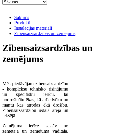
Sākums
Produkti
Instalācijas materiāli
Zibensaizsardzības un zemējums
Zibensaizsardzības un
zemējums
Mēs piedāvājam zibensaizsardzību
- kompleksu tehnisko risinājumu
un specifisku ierīču, lai
nodrošinātu ēkas, kā arī cilvēku un
mantu kas atrodas ēkā drošību.
Zibensaizsardzību iedala ārējā un
iekšējā.
Zemējuma ierīce sastāv no
zemētāja un zemējuma vadītāja,