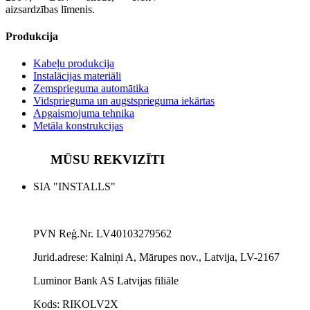
aizsardzības līmenis.
Produkcija
Kabeļu produkcija
Instalācijas materiāli
Zemsprieguma automātika
Vidsprieguma un augstsprieguma iekārtas
Apgaismojuma tehnika
Metāla konstrukcijas
MŪSU REKVIZĪTI
SIA "INSTALLS"
PVN Reģ.Nr. LV40103279562
Jurid.adrese:
Kalniņi A, Mārupes nov., Latvija, LV-2167
Luminor Bank AS Latvijas filiāle
Kods: RIKOLV2X