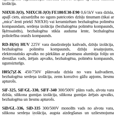
izolācija.
NHXH-J(O), NHXCH-J(O) FE180/E30-E90
0,6/1kV vara dzīsla,
apaļš ciets, aizsardzība no uguns pateicoties dzīsļu tinumam (tikai ar
„mica”-lenti priekš NHXH) vai keramizētam bezhalogēna polimēra
kompaundam, serdeņa izolācija (bezhalogēna polimēra kompaunds,
šķērssaistīts), bezhalogēna stikla auduma lente, bezhalogēna
poliolefīna oranžs kompaunds.
RD-H(St) HUV
225V vara daudzstiepļu kailvads, dzīsļu izolācija,
bezhalogēna polimēra kompaunds, dzīsļu iesaiņojums,
elektrostatisks apvalks no pārklātas ar plastmasu alumīnija foliju un
drenāžas vads, ārējais apvalks, bezhalogēna, polimēra kompaunds,
ugunsizturīgs.
H05(7)Z-K
450/750V plānvada dzīsla no vara kailvadiem,
bezhalogēna serdeņa izolācija, zems korozīvo gāžu apjoms, liesmu
apturošs.
SiF-325, SiF/GL-330, SiFF-340
300/500V plāns vads, alvota vara
dzīsla, silikona gumijas izolācija, silikona gumijas ārējais apvalks,
bezhalogēna un liesmu apturošs.
SiD/GL-336, SiD-335
300/500V monolīts vads no alvota vara,
silikona serdeņa izolācija, augsta aizdegšanas un uzliesmojuma