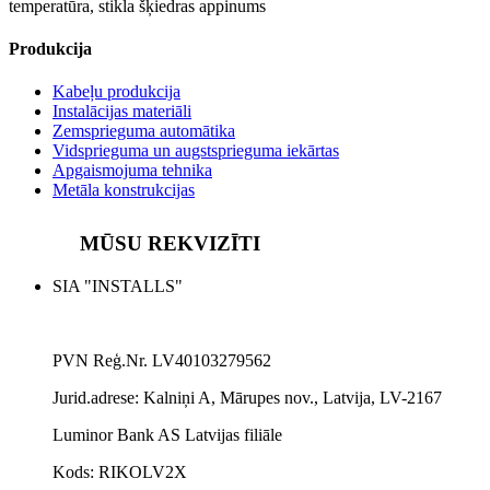
temperatūra, stikla šķiedras appinums
Produkcija
Kabeļu produkcija
Instalācijas materiāli
Zemsprieguma automātika
Vidsprieguma un augstsprieguma iekārtas
Apgaismojuma tehnika
Metāla konstrukcijas
MŪSU REKVIZĪTI
SIA "INSTALLS"
PVN Reģ.Nr. LV40103279562
Jurid.adrese:
Kalniņi A, Mārupes nov., Latvija, LV-2167
Luminor Bank AS Latvijas filiāle
Kods: RIKOLV2X