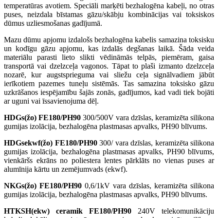
temperatūras avotiem. Speciāli marķēti bezhalogēna kabeļi, no otras
puses, neizdala bīstamas gāzu/skābju kombinācijas vai toksiskos
dūmus uzliesmošanas gadījumā.
Mazu dūmu apjomu izdalošs bezhalogēna kabelis samazina toksisku
un kodīgu gāzu apjomu, kas izdalās degšanas laikā. Šāda veida
materiālu parasti lieto slikti vēdināmās telpās, piemēram, gaisa
transportā vai dzelzceļa vagonos. Tāpat to plaši izmanto dzelzceļa
nozarē, kur augstsprieguma vai sliežu ceļa signālvadiem jābūt
ierīkotiem pazemes tuneļu sistēmās. Tas samazina toksisko gāzu
uzkrāšanos iespējamību šajās zonās, gadījumos, kad vadi tiek bojāti
ar uguni vai īssavienojuma dēļ.
HDGs(žo) FE180/PH90
300/500V vara dzīslas, keramizēta silikona
gumijas izolācija, bezhalogēna plastmasas apvalks, PH90 blīvums.
HDGsekwf(žo) FE180/PH90
300/ vara dzīslas, keramizēta silikona
gumijas izolācija, bezhalogēna plastmasas apvalks, PH90 blīvums,
vienkāršs ekrāns no poliestera lentes pārklāts no vienas puses ar
alumīnija kārtu un zemējumvads (ekwf).
NKGs(žo) FE180/PH90
0,6/1kV vara dzīslas, keramizēta silikona
gumijas izolācija, bezhalogēna plastmasas apvalks, PH90 blīvums.
HTKSH(ekw) ceramik FE180/PH90
240V telekomunikāciju