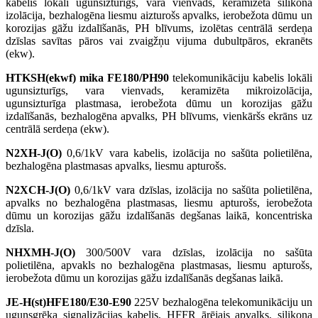
kabelis lokāli ugunsizturīgs, vara vienvads, keramizēta silikona
izolācija, bezhalogēna liesmu aizturošs apvalks, ierobežota dūmu un
korozijas gāžu izdalīšanās, PH blīvums, izolētas centrālā serdeņa
dzīslas savītas pāros vai zvaigžņu vijuma dubultpāros, ekranēts
(ekw).
HTKSH(ekwf) mika FE180/PH90
telekomunikāciju kabelis lokāli
ugunsizturīgs, vara vienvads, keramizēta mikroizolācija,
ugunsizturīga plastmasa, ierobežota dūmu un korozijas gāžu
izdalīšanās, bezhalogēna apvalks, PH blīvums, vienkāršs ekrāns uz
centrālā serdeņa (ekw).
N2XH-J(O)
0,6/1kV vara kabelis, izolācija no sašūta polietilēna,
bezhalogēna plastmasas apvalks, liesmu apturošs.
N2XCH-J(O)
0,6/1kV vara dzīslas, izolācija no sašūta polietilēna,
apvalks no bezhalogēna plastmasas, liesmu apturošs, ierobežota
dūmu un korozijas gāžu izdalīšanās degšanas laikā, koncentriska
dzīsla.
NHXMH-J(O)
300/500V vara dzīslas, izolācija no sašūta
polietilēna, apvakls no bezhalogēna plastmasas, liesmu apturošs,
ierobežota dūmu un korozijas gāžu izdalīšanās degšanas laikā.
JE-H(st)HFE180/E30-E90
225V bezhalogēna telekomunikāciju un
ugunsgrēka signalizācijas kabelis, HFFR ārējais apvalks, silikona