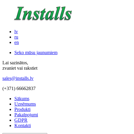
lv
ru
en
Seko mūsu jaunumiem
Lai sazinātos,
zvaniet vai rakstiet
sales@installs.lv
(+371)
66662837
Sākums
Uzņēmums
Produkti
Pakalpojumi
GDPR
Kontakti