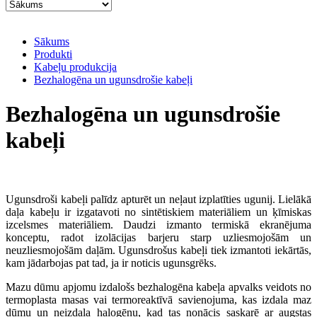
Sākums
Produkti
Kabeļu produkcija
Bezhalogēna un ugunsdrošie kabeļi
Bezhalogēna un ugunsdrošie
kabeļi
Ugunsdroši kabeļi palīdz apturēt un neļaut izplatīties ugunij. Lielākā
daļa kabeļu ir izgatavoti no sintētiskiem materiāliem un ķīmiskas
izcelsmes materiāliem. Daudzi izmanto termiskā ekranējuma
konceptu, radot izolācijas barjeru starp uzliesmojošām un
neuzliesmojošām daļām. Ugunsdrošus kabeļi tiek izmantoti iekārtās,
kam jādarbojas pat tad, ja ir noticis ugunsgrēks.
Mazu dūmu apjomu izdalošs bezhalogēna kabeļa apvalks veidots no
termoplasta masas vai termoreaktīvā savienojuma, kas izdala maz
dūmu un neizdala halogēnu, kad tas nonācis saskarē ar augstas