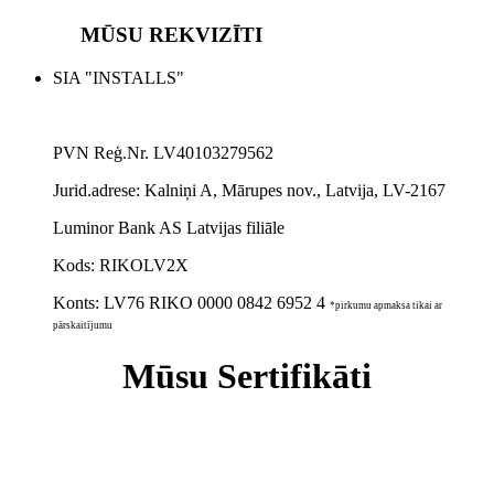
MŪSU REKVIZĪTI
SIA "INSTALLS"
PVN Reģ.Nr. LV40103279562
Jurid.adrese:
Kalniņi A, Mārupes nov., Latvija, LV-2167
Luminor Bank AS Latvijas filiāle
Kods: RIKOLV2X
Konts:
LV76 RIKO 0000 0842 6952 4
*pirkumu apmaksa tikai ar
pārskaitījumu
Mūsu Sertifikāti