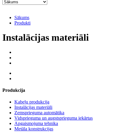
Sākums
Produkti
Instalācijas materiāli
Produkcija
Kabeļu produkcija
Instalācijas materiāli
Zemsprieguma automātika
Vidsprieguma un augstsprieguma iekārtas
Apgaismojuma tehnika
Metāla konstrukcijas