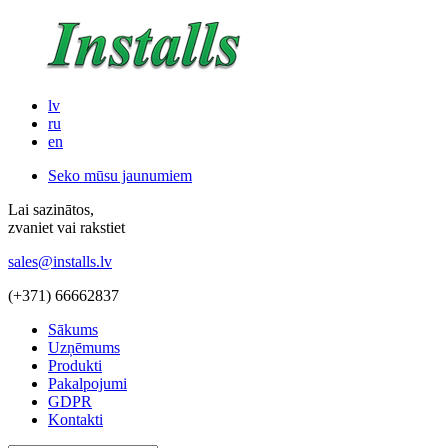
lv
ru
en
Seko mūsu jaunumiem
Lai sazinātos,
zvaniet vai rakstiet
sales@installs.lv
(+371)
66662837
Sākums
Uzņēmums
Produkti
Pakalpojumi
GDPR
Kontakti