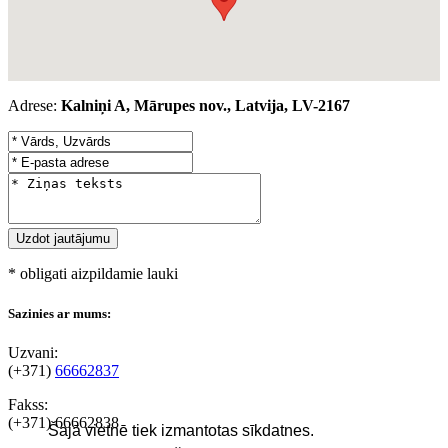
Adrese:
Kalniņi A, Mārupes nov., Latvija, LV-2167
* obligati aizpildamie lauki
Sazinies ar mums:
Uzvani:
(+371)
66662837
Fakss:
(+371)
66662838
Šajā vietnē tiek izmantotas sīkdatnes.