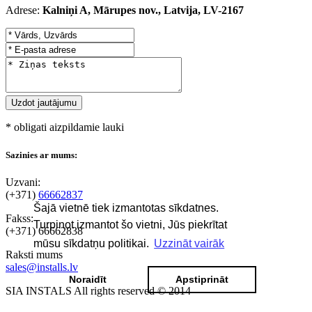
Adrese:
Kalniņi A, Mārupes nov., Latvija, LV-2167
* obligati aizpildamie lauki
Sazinies ar mums:
Uzvani:
(+371)
66662837
Šajā vietnē tiek izmantotas sīkdatnes.
Fakss:
Turpinot izmantot šo vietni, Jūs piekrītat
(+371)
66662838
mūsu sīkdatņu politikai.
Uzzināt vairāk
Raksti mums
sales@installs.lv
Noraidīt
Apstiprināt
SIA INSTALS All rights reserved © 2014