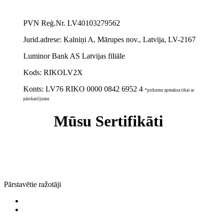
PVN Reģ.Nr. LV40103279562
Jurid.adrese:
Kalniņi A, Mārupes nov., Latvija, LV-2167
Luminor Bank AS Latvijas filiāle
Kods: RIKOLV2X
Konts:
LV76 RIKO 0000 0842 6952 4
*pirkumu apmaksa tikai ar
pārskaitījumu
Mūsu Sertifikāti
Pārstavētie ražotāji