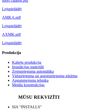
short catalog.pdf
Lejupielādēt
AMKA.pdf
Lejupielādēt
AXMK.pdf
Lejupielādēt
Produkcija
Kabeļu produkcija
Instalācijas materiāli
Zemsprieguma automātika
Vidsprieguma un augstsprieguma iekārtas
Apgaismojuma tehnika
Metāla konstrukcijas
MŪSU REKVIZĪTI
SIA "INSTALLS"