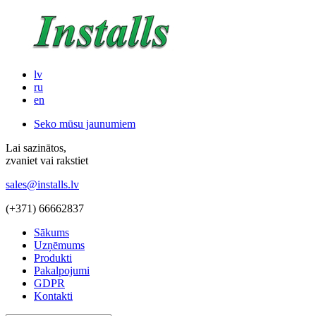
lv
ru
en
Seko mūsu jaunumiem
Lai sazinātos,
zvaniet vai rakstiet
sales@installs.lv
(+371)
66662837
Sākums
Uzņēmums
Produkti
Pakalpojumi
GDPR
Kontakti