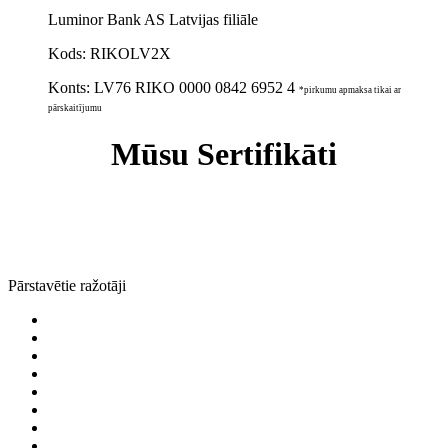
Luminor Bank AS Latvijas filiāle
Kods: RIKOLV2X
Konts:
LV76 RIKO 0000 0842 6952 4
*pirkumu apmaksa tikai ar
pārskaitījumu
Mūsu Sertifikāti
Pārstavētie ražotāji