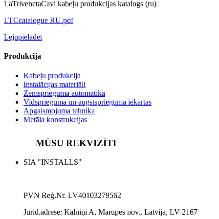
LaTrivenetaCavi kabeļu produkcijas katalogs (ru)
LTCcatalogue RU.pdf
Lejupielādēt
Produkcija
Kabeļu produkcija
Instalācijas materiāli
Zemsprieguma automātika
Vidsprieguma un augstsprieguma iekārtas
Apgaismojuma tehnika
Metāla konstrukcijas
MŪSU REKVIZĪTI
SIA "INSTALLS"
PVN Reģ.Nr. LV40103279562
Jurid.adrese:
Kalniņi A, Mārupes nov., Latvija, LV-2167