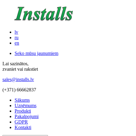
lv
ru
en
Seko mūsu jaunumiem
Lai sazinātos,
zvaniet vai rakstiet
sales@installs.lv
(+371)
66662837
Sākums
Uzņēmums
Produkti
Pakalpojumi
GDPR
Kontakti