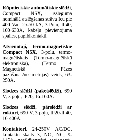
Rūpnieciskie automātiskie slēdži
,
Compact NSX, īsslēguma
nominālā atslēgšanas strāva Icu pie
400 Vac: 25-50 kA, 3 Polu, IP40,
100-630A, kabeļu pievienojuma
spailes, papildkontakti.
Atvienotāji, termo-magnētiskie
Compact NSX
, 3-poļu, termo-
magnētiskais (Termo-magnētiskā
elektroniskā), (Termo +
Magnetiskā + Fāzes
pazušanas/nesimetrijas) veids, 63-
250A.
Slodzes slēdži (paketslēdži)
, 690
V, 3 poļu, IP20, 16-160A.
Slodzes slēdži, pārslēdži ar
rokturi
, 690 V, 3 poļu, IP20-IP40,
16-400A.
Kontaktori
, 24-250V, AC/DC,
kontaktu skaits 3, NO, NC, 9-