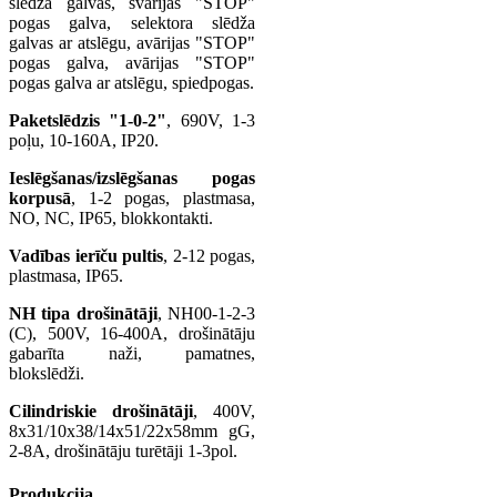
slēdža galvas, svārijas "STOP"
pogas galva, selektora slēdža
galvas ar atslēgu, avārijas "STOP"
pogas galva, avārijas "STOP"
pogas galva ar atslēgu, spiedpogas.
Paketslēdzis "1-0-2"
, 690V, 1-3
poļu, 10-160A, IP20.
Ieslēgšanas/izslēgšanas pogas
korpusā
, 1-2 pogas, plastmasa,
NO, NC, IP65, blokkontakti.
Vadības ierīču pultis
, 2-12 pogas,
plastmasa, IP65.
NH tipa drošinātāji
, NH00-1-2-3
(C), 500V, 16-400A, drošinātāju
gabarīta naži, pamatnes,
blokslēdži.
Cilindriskie drošinātāji
, 400V,
8x31/10x38/14x51/22x58mm gG,
2-8A, drošinātāju turētāji 1-3pol.
Produkcija