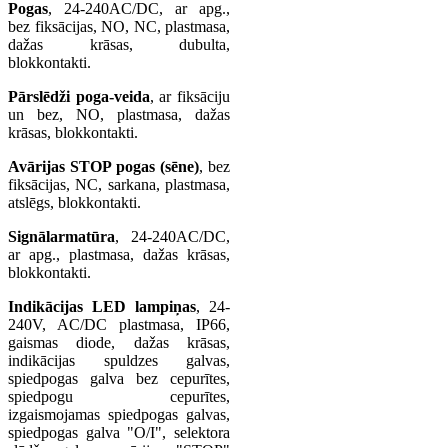
Pogas
, 24-240AC/DC, ar apg.,
bez fiksācijas, NO, NC, plastmasa,
dažas krāsas, dubulta,
blokkontakti.
Pārslēdži poga-veida
, ar fiksāciju
un bez, NO, plastmasa, dažas
krāsas, blokkontakti.
Avārijas STOP pogas (sēne)
, bez
fiksācijas, NC, sarkana, plastmasa,
atslēgs, blokkontakti.
Signālarmatūra
, 24-240AC/DC,
ar apg., plastmasa, dažas krāsas,
blokkontakti.
Indikācijas LED lampiņas
, 24-
240V, AC/DC plastmasa, IP66,
gaismas diode, dažas krāsas,
indikācijas spuldzes galvas,
spiedpogas galva bez cepurītes,
spiedpogu cepurītes,
izgaismojamas spiedpogas galvas,
spiedpogas galva "O/I", selektora