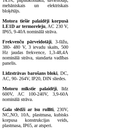
145A, papildkontakti, savienotāji,
mehāniskais un elektriskais
bloķētājs.
Motora tiešie palaidēji korpusā
LE1D ar termoreleju
, AC 230 V,
IP65, 9-40A nominālā strāva.
Frekvenču pārveidotāji
, 3-fāžu,
380- 480 V, 3 ievadu skaits, 500
Hz jaudas frekvence, 1,3-48,4A
nominālā strāva, standarta vadības
panelis.
Līdzstrāvas barošans bloki
, DC,
AC, 90- 264V, IP20, DIN sliedes.
Motoru mīkstie palaidēji
, līdz
600V, AC 100-240V, 3,9-60A
nominālā strāva.
Gala slēdži ar īsu rullīti
, 230V,
NC,NO, 10A, plastmasa, kubisks
korpusa konstrukcijas veids,
plastmasa, IP65, ar atsperi.