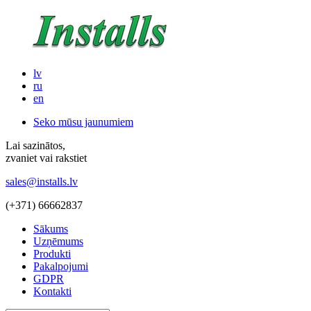
lv
ru
en
Seko mūsu jaunumiem
Lai sazinātos,
zvaniet vai rakstiet
sales@installs.lv
(+371)
66662837
Sākums
Uzņēmums
Produkti
Pakalpojumi
GDPR
Kontakti