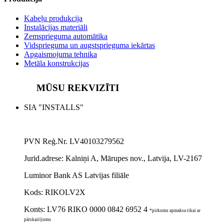
Kabeļu produkcija
Instalācijas materiāli
Zemsprieguma automātika
Vidsprieguma un augstsprieguma iekārtas
Apgaismojuma tehnika
Metāla konstrukcijas
MŪSU REKVIZĪTI
SIA "INSTALLS"
PVN Reģ.Nr. LV40103279562
Jurid.adrese:
Kalniņi A, Mārupes nov., Latvija, LV-2167
Luminor Bank AS Latvijas filiāle
Kods: RIKOLV2X
Konts:
LV76 RIKO 0000 0842 6952 4
*pirkumu apmaksa tikai ar
pārskaitījumu