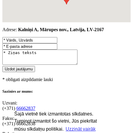
Adrese:
Kalniņi A, Mārupes nov., Latvija, LV-2167
* obligati aizpildamie lauki
Sazinies ar mums:
Uzvani:
(+371)
66662837
Šajā vietnē tiek izmantotas sīkdatnes.
Fakss:
Turpinot izmantot šo vietni, Jūs piekrītat
(+371)
66662838
mūsu sīkdatņu politikai.
Uzzināt vairāk