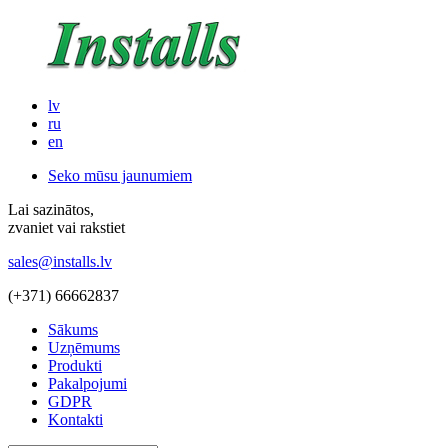
lv
ru
en
Seko mūsu jaunumiem
Lai sazinātos,
zvaniet vai rakstiet
sales@installs.lv
(+371)
66662837
Sākums
Uzņēmums
Produkti
Pakalpojumi
GDPR
Kontakti