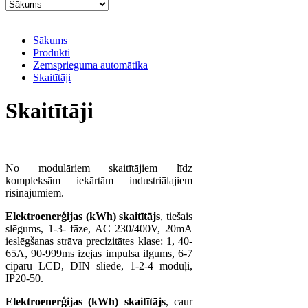
Sākums
Produkti
Zemsprieguma automātika
Skaitītāji
Skaitītāji
No modulāriem skaitītājiem līdz
kompleksām iekārtām industriālajiem
risinājumiem.
Elektroenerģijas (kWh) skaitītājs
, tiešais
slēgums, 1-3- fāze, AC 230/400V, 20mA
ieslēgšanas strāva precizitātes klase: 1, 40-
65A, 90-999ms izejas impulsa ilgums, 6-7
ciparu LCD, DIN sliede, 1-2-4 moduļi,
IP20-50.
Elektroenerģijas (kWh) skaitītājs
, caur