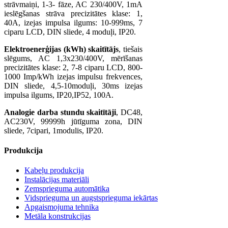
strāvmaiņi, 1-3- fāze, AC 230/400V, 1mA
ieslēgšanas strāva precizitātes klase: 1,
40A, izejas impulsa ilgums: 10-999ms, 7
ciparu LCD, DIN sliede, 4 moduļi, IP20.
Elektroenerģijas (kWh) skaitītājs
, tiešais
slēgums, AC 1,3x230/400V, mērīšanas
precizitātes klase: 2, 7-8 ciparu LCD, 800-
1000 Imp/kWh izejas impulsu frekvences,
DIN sliede, 4,5-10moduļi, 30ms izejas
impulsa ilgums, IP20,IP52, 100A.
Analogie darba stundu skaitītāji
, DC48,
AC230V, 99999h jūtīguma zona, DIN
sliede, 7cipari, 1modulis, IP20.
Produkcija
Kabeļu produkcija
Instalācijas materiāli
Zemsprieguma automātika
Vidsprieguma un augstsprieguma iekārtas
Apgaismojuma tehnika
Metāla konstrukcijas