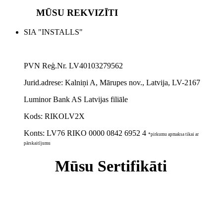
MŪSU REKVIZĪTI
SIA "INSTALLS"
PVN Reģ.Nr. LV40103279562
Jurid.adrese:
Kalniņi A, Mārupes nov., Latvija, LV-2167
Luminor Bank AS Latvijas filiāle
Kods: RIKOLV2X
Konts:
LV76 RIKO 0000 0842 6952 4
*pirkumu apmaksa tikai ar
pārskaitījumu
Mūsu Sertifikāti