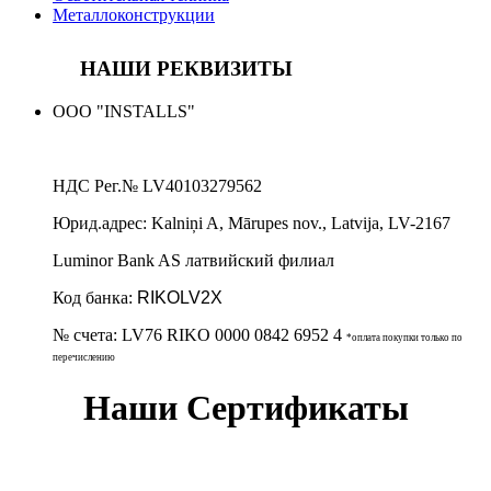
Металлоконструкции
НАШИ РЕКВИЗИТЫ
ООО "INSTALLS"
НДС Рег.№
LV40103279562
Юрид.адрес:
Kalniņi A, Mārupes nov., Latvija, LV-2167
Luminor Bank AS латвийский филиал
Код банка:
RIKOLV2X
№ счета:
LV76 RIKO 0000 0842 6952 4
*оплата покупки только по
перечислению
Наши Сертификаты