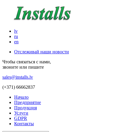
lv
ru
en
Отслеживай наши новости
Чтобы связаться с нами,
звоните или пишите
sales@installs.lv
(+371)
66662837
Начало
Предприятие
Продукция
Услуги
GDPR
Контакты