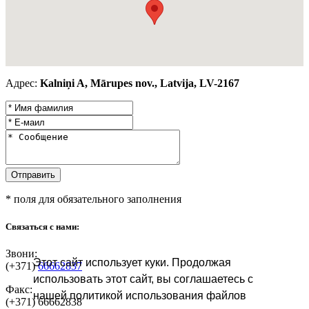
Адрес:
Kalniņi A, Mārupes nov., Latvija, LV-2167
* поля для обязательного заполнения
Связаться с нами:
Звони:
Этот сайт использует куки. Продолжая
(+371)
66662837
использовать этот сайт, вы соглашаетесь с
Факс:
нашей политикой использования файлов
(+371)
66662838