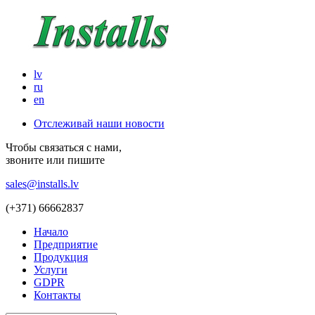
lv
ru
en
Отслеживай наши новости
Чтобы связаться с нами,
звоните или пишите
sales@installs.lv
(+371)
66662837
Начало
Предприятие
Продукция
Услуги
GDPR
Контакты