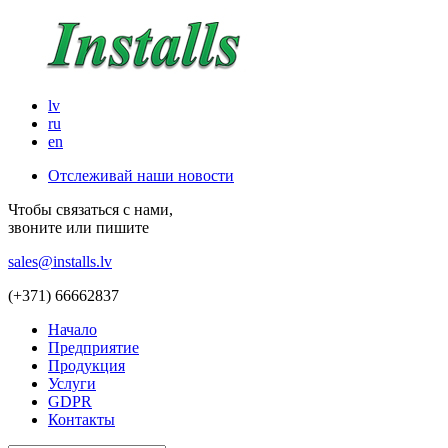
lv
ru
en
Отслеживай наши новости
Чтобы связаться с нами,
звоните или пишите
sales@installs.lv
(+371)
66662837
Начало
Предприятие
Продукция
Услуги
GDPR
Контакты