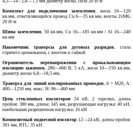
4,5—14 / 2,8—7,5 мм диаметр жилы, сила 20 Н·м
Комплект для подключения заземления
, жила 16—120
кв.мм, ответвляющийся провод Cu 6—35 кв.мм, винты 2xM6,
20 Н·м
Шина заземления
, 50 кв.мм, Cu 16—185 кв.мм / Al 16—240
кв.мм
Наконечник траверсы для дуговых разрядов
, сталь
горячего цинкования, с винтом и гайкой
Ограничитель перенапряжения с прокалывающим
изоляцию зажимом
, 280—660 В, 5 кА, жила 10—150 кв.мм,
диаметр жилы 6,8—18,5 мм,
Траверса для линий изолированных проводов
, d = M20, A:
400—1250 мм, макс. H: 96—460 мм
Цепь стеклянных изоляторов
24 кВ, 2 тарелки, длина
пробоя: 380 мм, длина: 345 мм, разрушающая нагрузка: 40 кН,
наибольшая разрешенная нагрузка: 16 кН
Композитный подвесной изолятор
12—24 кВ, длина пробоя:
391 мм, RTL: 35 кН