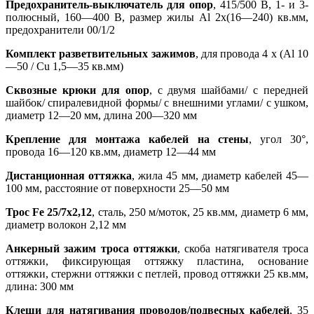
Предохранитель-выключатель для опор
, 415/500 В, 1- и 3-
полюсный, 160—400 В, размер жилы Al 2x(16—240) кв.мм,
предохранители 00/1/2
Комплект разветвительных зажимов
, для провода 4 x (Al 10
—50 / Cu 1,5—35 кв.мм)
Сквозные крюки для опор
, с двумя шайбами/ с передней
шайбок/ спиралевидной формы/ с внешними углами/ с ушком,
диаметр 12—20 мм, длина 200—320 мм
Крепление для монтажа кабелей на стены
, угол 30°,
провода 16—120 кв.мм, диаметр 12—44 мм
Дистанционная оттяжка
, жила 45 мм, диаметр кабелей 45—
100 мм, расстояние от поверхности 25—50 мм
Трос Fe 25/7x2,12
, сталь, 250 м/моток, 25 кв.мм, диаметр 6 мм,
диаметр волокон 2,12 мм
Анкерный зажим троса оттяжки
, скоба натягивателя троса
оттяжки, фиксирующая оттяжку пластина, основание
оттяжки, стержни оттяжки с петлей, провод оттяжки 25 кв.мм,
длина: 300 мм
Клещи для натягивания проводов/подвесных кабелей
, 35