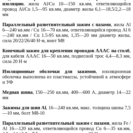
изоляцию
, жила Al/Cu 10—150 кв.мм, ответвляющийся
провод Al/Cu 1,5—95 кв.мм, диаметр жилы 6,1—18,5/2,2—18
мм
Параллельный разветвительный зажим с пазами
, жила Al
6—240 кв.мм / Cu 16—70 кв.мм, ответвляющийся провод Al 6
—240 кв.мм / Cu 1.5-95 кв.мм, 1,35—20 мм диаметр жилы,
сила 20/22/26/40 Н·м, винт M8
Конечный зажим для крепления проводов AAAC на столб
,
для кабеля AAAC 16—50 кв.мм, подвесной трос 4,4—8,3 мм,
сила 20 Н·м
Изоляционные оболочки для зажимов
, изоляционная
оболочка выполнена из пластмассы, устойчивой к атмосфере
и УФ
Медная шина
, 150—250 кв.мм, 400—600 A, диаметр 14—22
мм
Зажимы для шин Al
, 16—240 кв.мм, макс. толщина шины 7,5
—10 мм, болт M8-10
Параллельный разветвительный зажим с пазами
, жила Fe /
Al 16—120 кв.мм, ответвляющийся провод Cu 6—35 кв.мм,