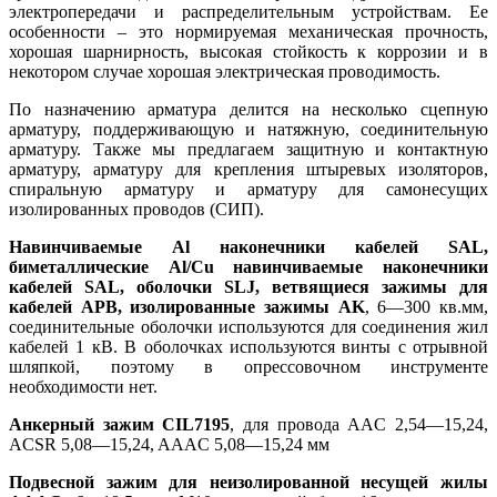
электропередачи и распределительным устройствам. Ее
особенности – это нормируемая механическая прочность,
хорошая шарнирность, высокая стойкость к коррозии и в
некотором случае хорошая электрическая проводимость.
По назначению арматура делится на несколько сцепную
арматуру, поддерживающую и натяжную, соединительную
арматуру. Также мы предлагаем защитную и контактную
арматуру, арматуру для крепления штыревых изоляторов,
спиральную арматуру и арматуру для самонесущих
изолированных проводов (СИП).
Навинчиваемые Al наконечники кабелей SAL,
биметаллические Al/Cu навинчиваемые наконечники
кабелей SAL, оболочки SLJ, ветвящиеся зажимы для
кабелей APB, изолированные зажимы AK
, 6—300 кв.мм,
соединительные оболочки используются для соединения жил
кабелей 1 кВ. В оболочках используются винты с отрывной
шляпкой, поэтому в опрессовочном инструменте
необходимости нет.
Анкерный зажим CIL7195
, для провода AAC 2,54—15,24,
ACSR 5,08—15,24, AAAC 5,08—15,24 мм
Подвесной зажим для неизолированной несущей жилы