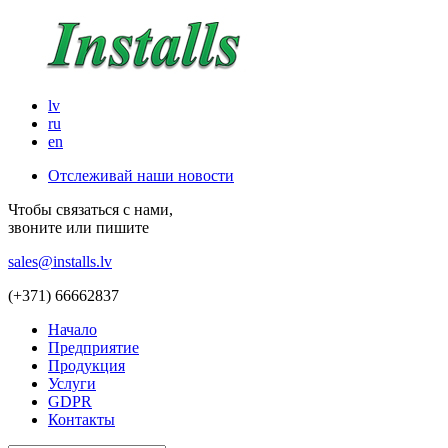
lv
ru
en
Отслеживай наши новости
Чтобы связаться с нами,
звоните или пишите
sales@installs.lv
(+371)
66662837
Начало
Предприятие
Продукция
Услуги
GDPR
Контакты