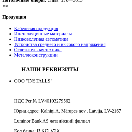
Потолочные опоры
, сталь, 270—3015
мм
Продукция
Кабельная продукция
Инсталляцонные материалы
Низковольтная автоматика
Устройства среднего и высокого напряжения
Осветительная техника
Металлоконструкции
НАШИ РЕКВИЗИТЫ
ООО "INSTALLS"
НДС Рег.№
LV40103279562
Юрид.адрес:
Kalniņi A, Mārupes nov., Latvija, LV-2167
Luminor Bank AS латвийский филиал
Код банка:
RIKOLV2X