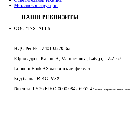
Осветительная техника
Металлоконструкции
НАШИ РЕКВИЗИТЫ
ООО "INSTALLS"
НДС Рег.№
LV40103279562
Юрид.адрес:
Kalniņi A, Mārupes nov., Latvija, LV-2167
Luminor Bank AS латвийский филиал
Код банка:
RIKOLV2X
№ счета:
LV76 RIKO 0000 0842 6952 4
*оплата покупки только по пере