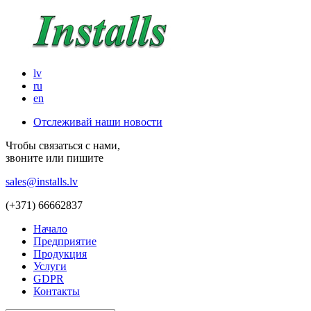
lv
ru
en
Отслеживай наши новости
Чтобы связаться с нами,
звоните или пишите
sales@installs.lv
(+371)
66662837
Начало
Предприятие
Продукция
Услуги
GDPR
Контакты