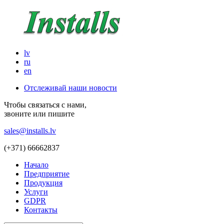
lv
ru
en
Отслеживай наши новости
Чтобы связаться с нами,
звоните или пишите
sales@installs.lv
(+371)
66662837
Начало
Предприятие
Продукция
Услуги
GDPR
Контакты