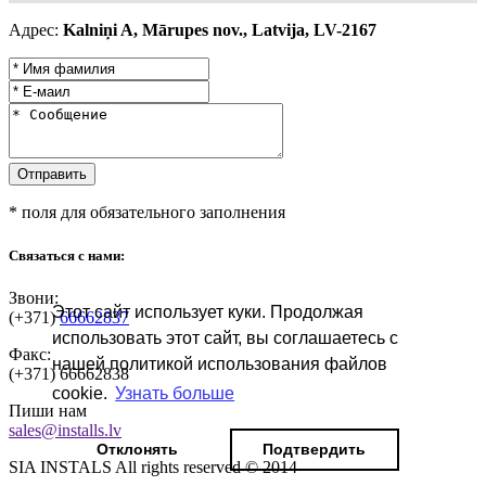
Адрес:
Kalniņi A, Mārupes nov., Latvija, LV-2167
* поля для обязательного заполнения
Связаться с нами:
Звони:
Этот сайт использует куки. Продолжая
(+371)
66662837
использовать этот сайт, вы соглашаетесь с
Факс:
нашей политикой использования файлов
(+371)
66662838
cookie.
Узнать больше
Пиши нам
sales@installs.lv
Отклонять
Подтвердить
SIA INSTALS All rights reserved © 2014