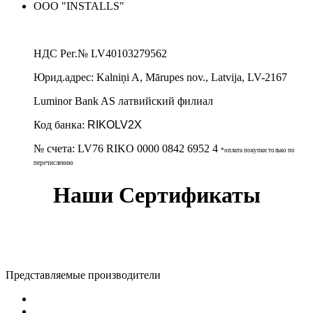
ООО "INSTALLS"
НДС Рег.№
LV40103279562
Юрид.адрес:
Kalniņi A, Mārupes nov., Latvija, LV-2167
Luminor Bank AS латвийский филиал
Код банка:
RIKOLV2X
№ счета:
LV76 RIKO 0000 0842 6952 4
*оплата покупки только по
перечислению
Наши Сертификаты
Представляемые производители