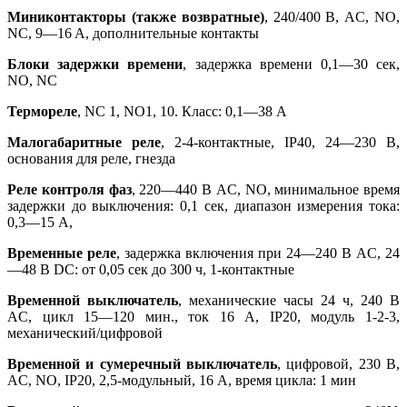
Миниконтакторы (также возвратные)
, 240/400 В, AC, NO,
NC, 9—16 A, дополнительные контакты
Блоки задержки времени
, задержка времени 0,1—30 сек,
NO, NC
Термореле
, NC 1, NO1, 10. Класс: 0,1—38 A
Малогабаритные реле
, 2-4-контактные, IP40, 24—230 В,
основания для реле, гнезда
Реле контроля фаз
, 220—440 В AC, NO, минимальное время
задержки до выключения: 0,1 сек, диапазон измерения тока:
0,3—15 А,
Временные реле
, задержка включения при 24—240 В AC, 24
—48 В DC: от 0,05 сек до 300 ч, 1-контактные
Временной выключатель
, механические часы 24 ч, 240 В
AC, цикл 15—120 мин., ток 16 А, IP20, модуль 1-2-3,
механический/цифровой
Временной и сумеречный выключатель
, цифровой, 230 В,
AC, NO, IP20, 2,5-модульный, 16 A, время цикла: 1 мин