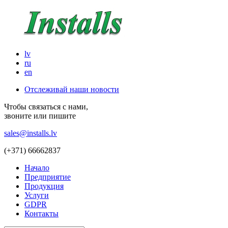
lv
ru
en
Отслеживай наши новости
Чтобы связаться с нами,
звоните или пишите
sales@installs.lv
(+371)
66662837
Начало
Предприятие
Продукция
Услуги
GDPR
Контакты