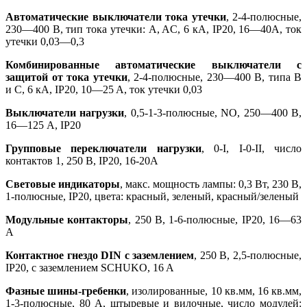
Автоматические выключатели тока утечки
, 2-4-полюсные,
230—400 В, тип тока утечки: A, AC, 6 кA, IP20, 16—40A, ток
утечки 0,03—0,3
Комбинированные автоматические выключатели с
защитой от тока утечки
, 2-4-полюсные, 230—400 В, типа B
и C, 6 кA, IP20, 10—25 A, ток утечки 0,03
Выключатели нагрузки
, 0,5-1-3-полюсные, NO, 250—400 В,
16—125 A, IP20
Групповые переключатели нагрузки
, 0-I, I-0-II, число
контактов 1, 250 В, IP20, 16-20A
Световые индикаторы
, макс. мощность лампы: 0,3 Вт, 230 В,
1-полюсные, IP20, цвета: красный, зеленый, красный/зеленый
Модульные контакторы
, 250 В, 1-6-полюсные, IP20, 16—63
A
Контактное гнездо DIN с заземлением
, 250 В, 2,5-полюсные,
IP20, с заземлением SCHUKO, 16 A
Фазные шины-гребенки
, изолированные, 10 кв.мм, 16 кв.мм,
1-3-полюсные, 80 A, штыревые и вилочные, число модулей: