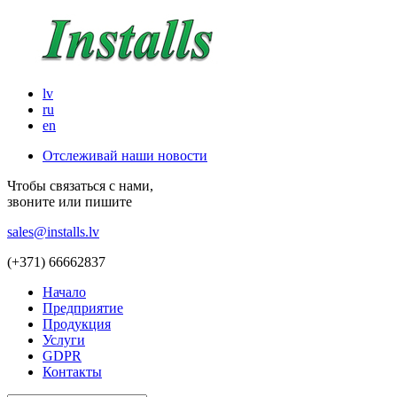
lv
ru
en
Отслеживай наши новости
Чтобы связаться с нами,
звоните или пишите
sales@installs.lv
(+371)
66662837
Начало
Предприятие
Продукция
Услуги
GDPR
Контакты