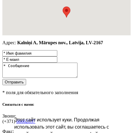
Адрес:
Kalniņi A, Mārupes nov., Latvija, LV-2167
* поля для обязательного заполнения
Связаться с нами:
Звони:
Этот сайт использует куки. Продолжая
(+371)
66662837
использовать этот сайт, вы соглашаетесь с
Факс: