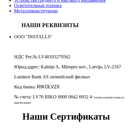
Устройства среднего и высокого напряжения
Осветительная техника
Металлоконструкции
НАШИ РЕКВИЗИТЫ
ООО "INSTALLS"
НДС Рег.№
LV40103279562
Юрид.адрес:
Kalniņi A, Mārupes nov., Latvija, LV-2167
Luminor Bank AS латвийский филиал
Код банка:
RIKOLV2X
№ счета:
LV76 RIKO 0000 0842 6952 4
*оплата покупки только по
перечислению
Наши Сертификаты