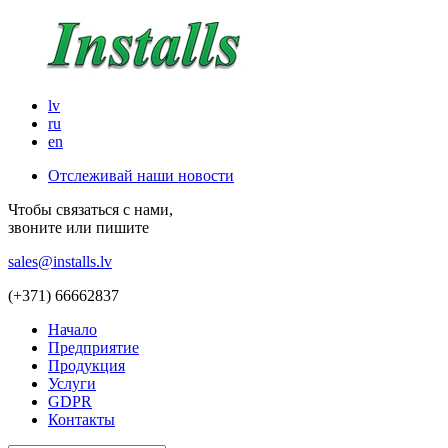
lv
ru
en
Отслеживай наши новости
Чтобы связаться с нами,
звоните или пишите
sales@installs.lv
(+371)
66662837
Начало
Предприятие
Продукция
Услуги
GDPR
Контакты