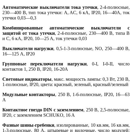
Автоматические выключатели тока утечки
, 2-4-полюсные,
230—400 В, тип тока утечки: A, AC, 6 кA, IP20, 16—40A, ток
утечки 0,03—0,3
Комбинированные автоматические выключатели с
защитой от тока утечки
, 2-4-полюсные, 230—400 В, типа B
и C, 6 кA, IP20, 10—25 A, ток утечки 0,03
Выключатели нагрузки
, 0,5-1-3-полюсные, NO, 250—400 В,
16—125 A, IP20
Групповые переключатели нагрузки
, 0-I, I-0-II, число
контактов 1, 250 В, IP20, 16-20A
Световые индикаторы
, макс. мощность лампы: 0,3 Вт, 230 В,
1-полюсные, IP20, цвета: красный, зеленый, красный/зеленый
Модульные контакторы
, 250 В, 1-6-полюсные, IP20, 16—63
A
Контактное гнездо DIN с заземлением
, 250 В, 2,5-полюсные,
IP20, с заземлением SCHUKO, 16 A
Фазные шины-гребенки
, изолированные, 10 кв.мм, 16 кв.мм,
1-3-полюсные, 80 A, штыревые и вилочные, число модулей: