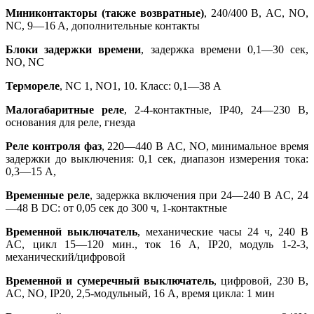
Миниконтакторы (также возвратные)
, 240/400 В, AC, NO,
NC, 9—16 A, дополнительные контакты
Блоки задержки времени
, задержка времени 0,1—30 сек,
NO, NC
Термореле
, NC 1, NO1, 10. Класс: 0,1—38 A
Малогабаритные реле
, 2-4-контактные, IP40, 24—230 В,
основания для реле, гнезда
Реле контроля фаз
, 220—440 В AC, NO, минимальное время
задержки до выключения: 0,1 сек, диапазон измерения тока:
0,3—15 А,
Временные реле
, задержка включения при 24—240 В AC, 24
—48 В DC: от 0,05 сек до 300 ч, 1-контактные
Временной выключатель
, механические часы 24 ч, 240 В
AC, цикл 15—120 мин., ток 16 А, IP20, модуль 1-2-3,
механический/цифровой
Временной и сумеречный выключатель
, цифровой, 230 В,
AC, NO, IP20, 2,5-модульный, 16 A, время цикла: 1 мин