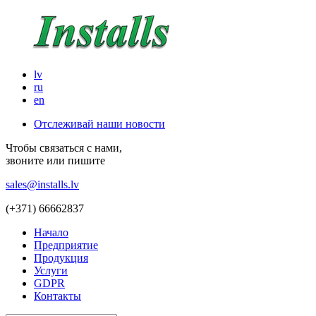
lv
ru
en
Отслеживай наши новости
Чтобы связаться с нами,
звоните или пишите
sales@installs.lv
(+371)
66662837
Начало
Предприятие
Продукция
Услуги
GDPR
Контакты