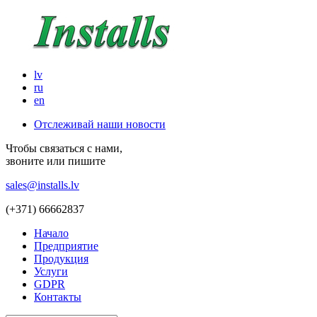
lv
ru
en
Отслеживай наши новости
Чтобы связаться с нами,
звоните или пишите
sales@installs.lv
(+371)
66662837
Начало
Предприятие
Продукция
Услуги
GDPR
Контакты