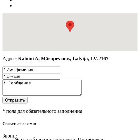
Адрес:
Kalniņi A, Mārupes nov., Latvija, LV-2167
* поля для обязательного заполнения
Связаться с нами:
Звони:
Этот сайт использует куки. Продолжая