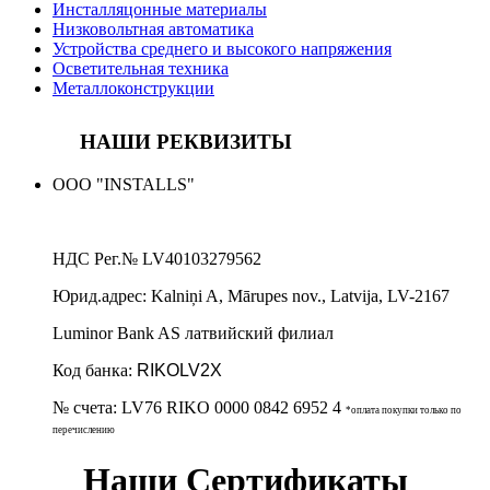
Инсталляцонные материалы
Низковольтная автоматика
Устройства среднего и высокого напряжения
Осветительная техника
Металлоконструкции
НАШИ РЕКВИЗИТЫ
ООО "INSTALLS"
НДС Рег.№
LV40103279562
Юрид.адрес:
Kalniņi A, Mārupes nov., Latvija, LV-2167
Luminor Bank AS латвийский филиал
Код банка:
RIKOLV2X
№ счета:
LV76 RIKO 0000 0842 6952 4
*оплата покупки только по
перечислению
Наши Сертификаты