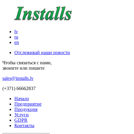
lv
ru
en
Отслеживай наши новости
Чтобы связаться с нами,
звоните или пишите
sales@installs.lv
(+371)
66662837
Начало
Предприятие
Продукция
Услуги
GDPR
Контакты