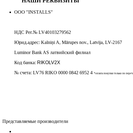
НАШИ РЕКВИЗИТЫ
ООО "INSTALLS"
НДС Рег.№
LV40103279562
Юрид.адрес:
Kalniņi A, Mārupes nov., Latvija, LV-2167
Luminor Bank AS латвийский филиал
Код банка:
RIKOLV2X
№ счета:
LV76 RIKO 0000 0842 6952 4
*оплата покупки только по пере
Представляемые производители