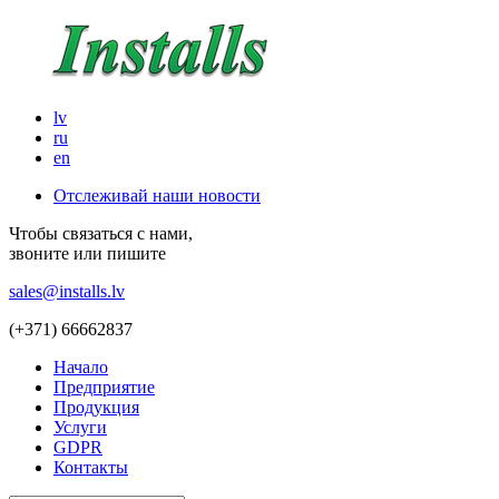
lv
ru
en
Отслеживай наши новости
Чтобы связаться с нами,
звоните или пишите
sales@installs.lv
(+371)
66662837
Начало
Предприятие
Продукция
Услуги
GDPR
Контакты