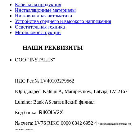
Кабельная продукция
Инсталляцонные материалы
Низковольтная автоматика
Устройства среднего и высокого напряжения
Осветительная техника
Металлоконструкции
НАШИ РЕКВИЗИТЫ
ООО "INSTALLS"
НДС Рег.№
LV40103279562
Юрид.адрес:
Kalniņi A, Mārupes nov., Latvija, LV-2167
Luminor Bank AS латвийский филиал
Код банка:
RIKOLV2X
№ счета:
LV76 RIKO 0000 0842 6952 4
*оплата покупки только по
перечислению