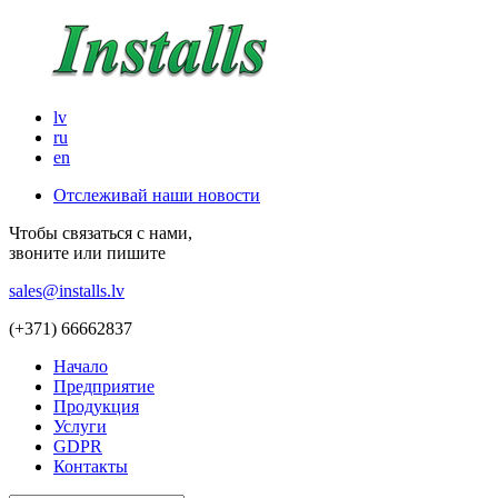
lv
ru
en
Отслеживай наши новости
Чтобы связаться с нами,
звоните или пишите
sales@installs.lv
(+371)
66662837
Начало
Предприятие
Продукция
Услуги
GDPR
Контакты