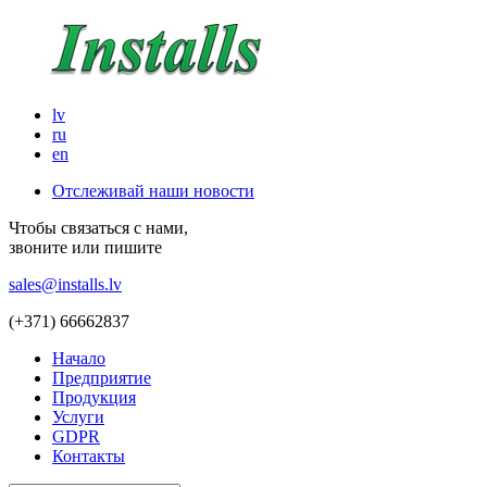
lv
ru
en
Отслеживай наши новости
Чтобы связаться с нами,
звоните или пишите
sales@installs.lv
(+371)
66662837
Начало
Предприятие
Продукция
Услуги
GDPR
Контакты