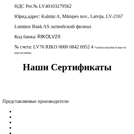
НДС Рег.№
LV40103279562
Юрид.адрес:
Kalniņi A, Mārupes nov., Latvija, LV-2167
Luminor Bank AS латвийский филиал
Код банка:
RIKOLV2X
№ счета:
LV76 RIKO 0000 0842 6952 4
*оплата покупки только по
перечислению
Наши Сертификаты
Представляемые производители