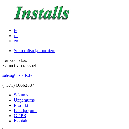
lv
ru
en
Seko mūsu jaunumiem
Lai sazinātos,
zvaniet vai rakstiet
sales@installs.lv
(+371)
66662837
Sākums
Uzņēmums
Produkti
Pakalpojumi
GDPR
Kontakti