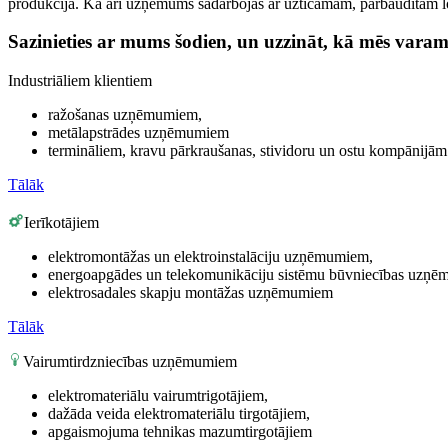
produkcija. Kā arī uzņēmums sadarbojās ar uzticamām, pārbaudītām loģ
Sazinieties ar mums šodien, un uzzināt, kā mēs varam
Industriāliem klientiem
ražošanas uzņēmumiem,
metālapstrādes uzņēmumiem
termināliem, kravu pārkraušanas, stividoru un ostu kompānijām
Tālāk
Ierīkotājiem
elektromontāžas un elektroinstalāciju uzņēmumiem,
energoapgādes un telekomunikāciju sistēmu būvniecības uzņ
elektrosadales skapju montāžas uzņēmumiem
Tālāk
Vairumtirdzniecības uzņēmumiem
elektromateriālu vairumtrigotājiem,
dažāda veida elektromateriālu tirgotājiem,
apgaismojuma tehnikas mazumtirgotājiem