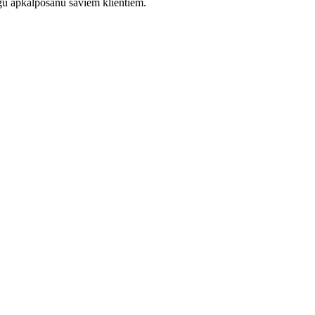
īgu apkalpošanu saviem klientiem.