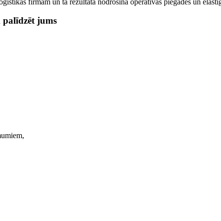
istikas firmām un tā rezultātā nodrošina operatīvas piegādes un elast
 palīdzēt jums
ēmumiem,