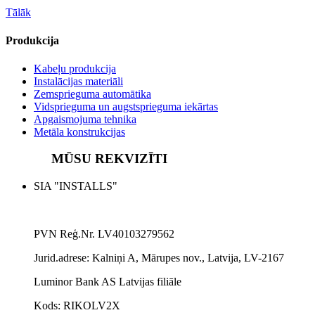
Tālāk
Produkcija
Kabeļu produkcija
Instalācijas materiāli
Zemsprieguma automātika
Vidsprieguma un augstsprieguma iekārtas
Apgaismojuma tehnika
Metāla konstrukcijas
MŪSU REKVIZĪTI
SIA "INSTALLS"
PVN Reģ.Nr. LV40103279562
Jurid.adrese:
Kalniņi A, Mārupes nov., Latvija, LV-2167
Luminor Bank AS Latvijas filiāle
Kods: RIKOLV2X