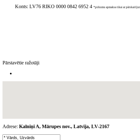
Konts:
LV76 RIKO 0000 0842 6952 4
*pirkumu apmaksa tikai ar pārskaitīj
Pārstavētie ražotāji
Adrese:
Kalniņi A, Mārupes nov., Latvija, LV-2167